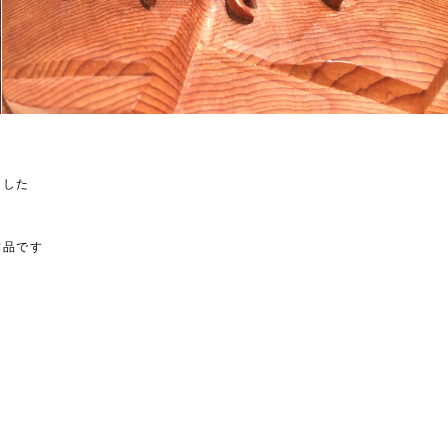
ました
作品です