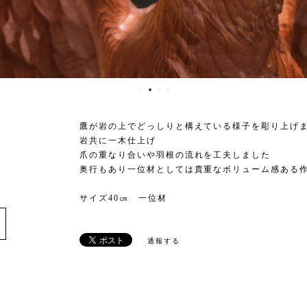
鷹が岩の上でどっしりと構えている様子を彫り上げ
岩共に一木仕上げ
爪の重なり合いや羽根の流れを工夫しました
奥行もあり一位材としては貴重なボリューム感ある
サイズ40㎝ 一位材
e
通報する