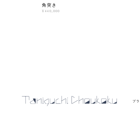
角突き
¥440,000
プラ