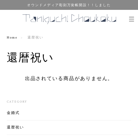
オウンドメディア彫刻万覚帳開設！！しました
Home
還暦祝い
還暦祝い
出品されている商品がありません。
CATEGORY
金婚式
還暦祝い