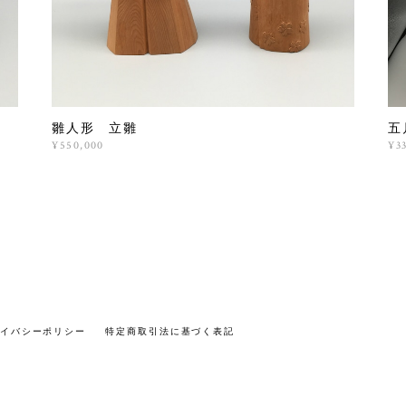
雛人形 立雛
五
¥550,000
¥3
イバシーポリシー
特定商取引法に基づく表記