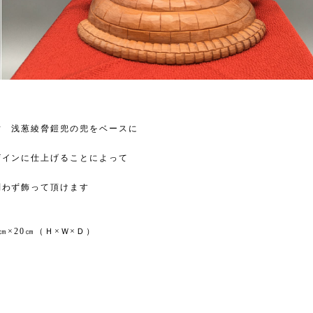
財 浅葱綾脅鎧兜の兜をベースに
ザインに仕上げることによって
問わず飾って頂けます
4㎝×20㎝（Ｈ×Ｗ×Ｄ）