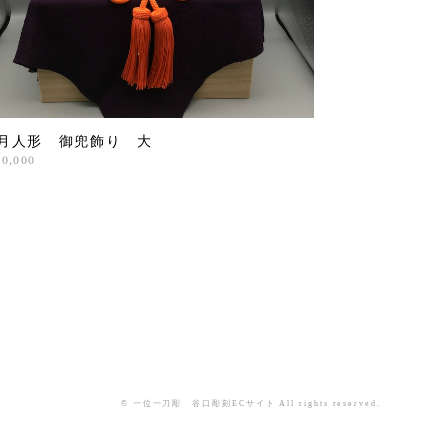
月人形 御兜飾り 大
30,000
© 一位一刀彫 谷口彫刻ECサイト All rights reserved.