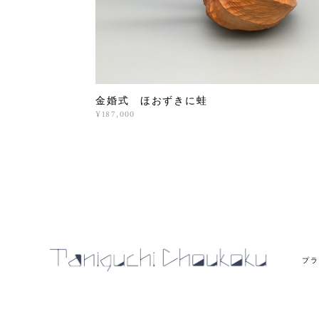
金婚式 ほおずきに蛙
¥187,000
プラ