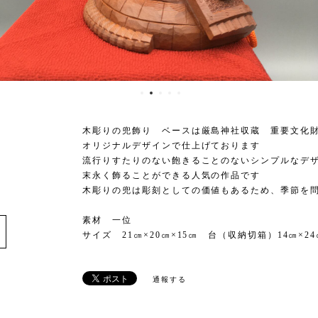
木彫りの兜飾り ベースは厳島神社収蔵 重要文化
オリジナルデザインで仕上げております
流行りすたりのない飽きることのないシンプルなデ
末永く飾ることができる人気の作品です
木彫りの兜は彫刻としての価値もあるため、季節を
e
素材 一位
サイズ 21㎝×20㎝×15㎝ 台（収納切箱）14㎝×2
通報する